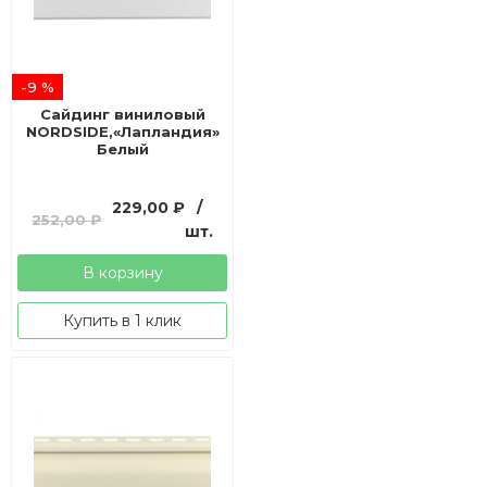
-9 %
Сайдинг виниловый
NORDSIDE,«Лапландия»
Белый
Первоначальная
Текущая
229,00
₽
/
252,00
₽
цена
цена:
шт.
составляла
229,00 ₽.
В корзину
252,00 ₽.
Купить в 1 клик