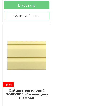
составляла
225,00 ₽.
В корзину
250,00 ₽.
Купить в 1 клик
-9 %
Сайдинг виниловый
NORDSIDE,«Лапландия»
Шафран