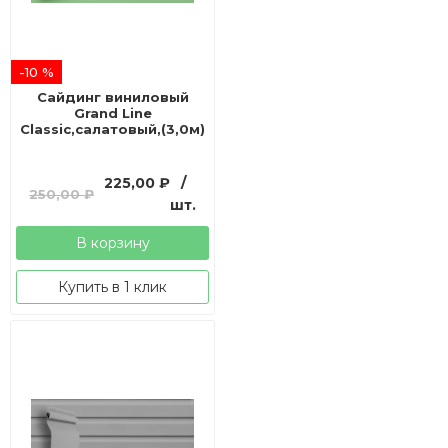
-10 %
Сайдинг виниловый
Grand Line
Classic,салатовый,(3,0м)
Первоначальная
Текущая
225,00
₽
/
250,00
₽
цена
цена:
шт.
составляла
225,00 ₽.
В корзину
250,00 ₽.
Купить в 1 клик