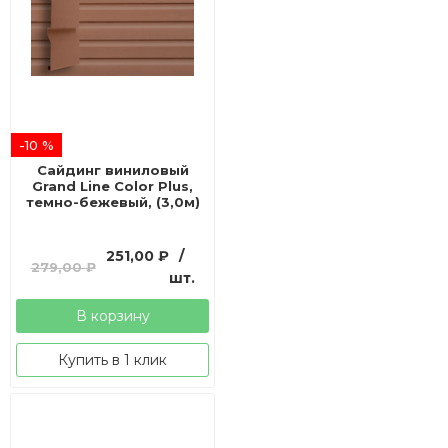
-10 %
Сайдинг виниловый
Grand Line Color Plus,
темно-бежевый, (3,0м)
Первоначальная
Текущая
251,00
₽
/
279,00
₽
цена
цена:
шт.
составляла
251,00 ₽.
В корзину
279,00 ₽.
Купить в 1 клик