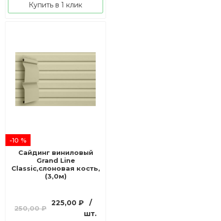
Купить в 1 клик
-10 %
Сайдинг виниловый
Grand Line
Classic,слоновая кость,
(3,0м)
Первоначальная
Текущая
225,00
₽
/
250,00
₽
цена
цена:
шт.