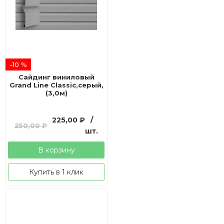
-10 %
Сайдинг виниловый
Grand Line Classic,серый,
(3,0м)
Первоначальная
Текущая
225,00
₽
/
250,00
₽
цена
цена:
шт.
составляла
225,00 ₽.
В корзину
250,00 ₽.
Купить в 1 клик