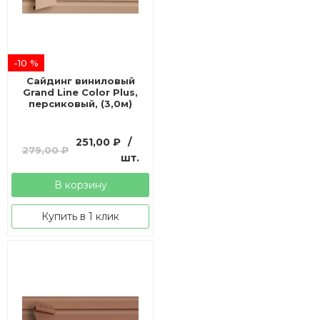
-10 %
Сайдинг виниловый
Grand Line Color Plus,
персиковый, (3,0м)
Первоначальная
Текущая
251,00
₽
/
279,00
₽
цена
цена:
шт.
составляла
251,00 ₽.
В корзину
279,00 ₽.
Купить в 1 клик