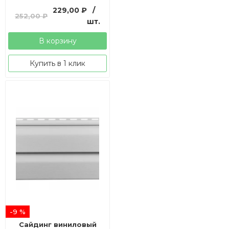
Первоначальная
Текущая
229,00
₽
/
252,00
₽
цена
цена:
шт.
составляла
229,00 ₽.
В корзину
252,00 ₽.
Купить в 1 клик
-9 %
Сайдинг виниловый