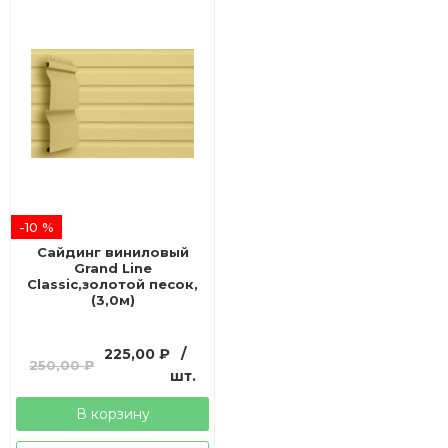
-10 %
Сайдинг виниловый
Grand Line
Classic,золотой песок,
(3,0м)
Первоначальная
Текущая
225,00
₽
/
250,00
₽
цена
цена:
шт.
составляла
225,00 ₽.
В корзину
250,00 ₽.