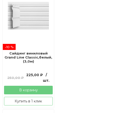
-10 %
Сайдинг виниловый
Grand Line Classic,белый,
(3,0м)
Первоначальная
Текущая
225,00
₽
/
250,00
₽
цена
цена:
шт.
составляла
225,00 ₽.
В корзину
250,00 ₽.
Купить в 1 клик