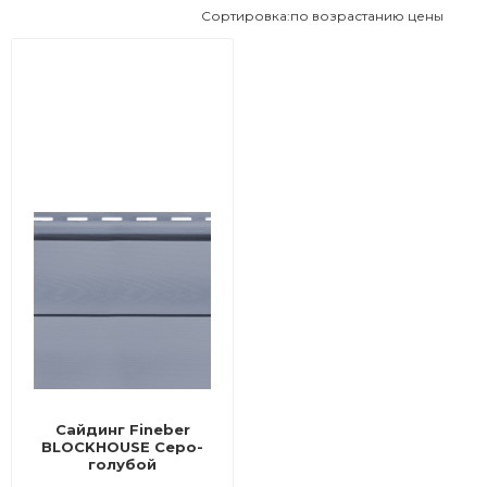
во
Сортировка:
по возрастанию цены
Сайдинг Fineber
BLOCKHOUSE Серо-
голубой