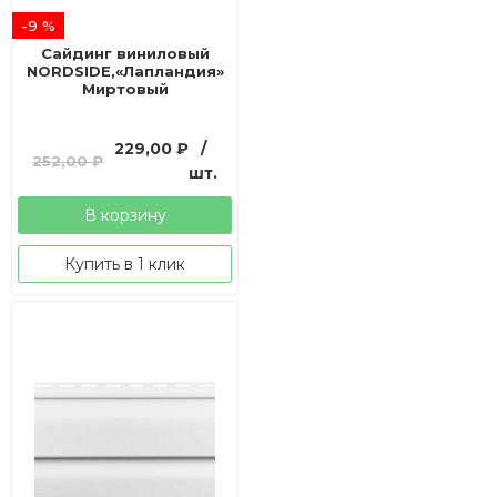
-9 %
Сайдинг виниловый
NORDSIDE,«Лапландия»
Миртовый
Первоначальная
Текущая
229,00
₽
/
252,00
₽
цена
цена:
шт.
составляла
229,00 ₽.
В корзину
252,00 ₽.
Купить в 1 клик