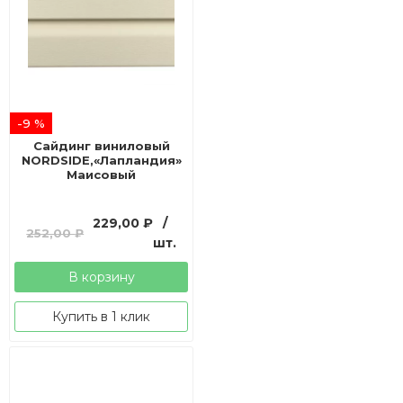
-9 %
Сайдинг виниловый
NORDSIDE,«Лапландия»
Маисовый
Первоначальная
Текущая
229,00
₽
/
252,00
₽
цена
цена:
шт.
составляла
229,00 ₽.
В корзину
252,00 ₽.
Купить в 1 клик