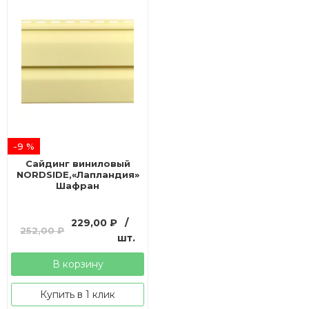
-9 %
Сайдинг виниловый
NORDSIDE,«Лапландия»
Шафран
Первоначальная
Текущая
229,00
₽
/
252,00
₽
цена
цена:
шт.
составляла
229,00 ₽.
В корзину
252,00 ₽.
Купить в 1 клик