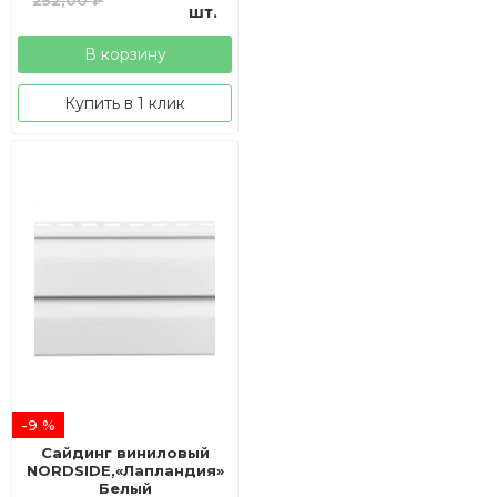
цена
цена:
шт.
составляла
229,00 ₽.
В корзину
252,00 ₽.
Купить в 1 клик
-9 %
Сайдинг виниловый
NORDSIDE,«Лапландия»
Белый