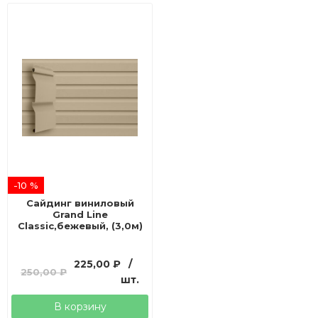
-10 %
Сайдинг виниловый
Grand Line
Classic,бежевый, (3,0м)
Первоначальная
Текущая
225,00
₽
/
250,00
₽
цена
цена:
шт.
составляла
225,00 ₽.
В корзину
250,00 ₽.