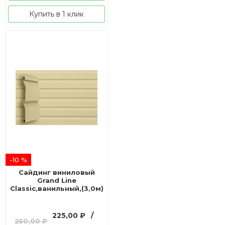
Купить в 1 клик
-10 %
Сайдинг виниловый
Grand Line
Classic,ванильный,(3,0м)
Первоначальная
Текущая
225,00
₽
/
250,00
₽