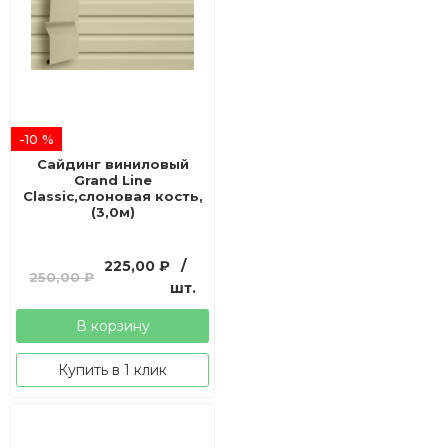
-10 %
Сайдинг виниловый
Grand Line
Classic,слоновая кость,
(3,0м)
Первоначальная
Текущая
225,00
₽
/
250,00
₽
цена
цена:
шт.
составляла
225,00 ₽.
В корзину
250,00 ₽.
Купить в 1 клик