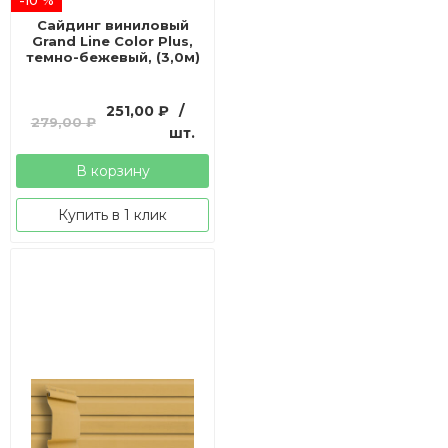
Сайдинг виниловый
Grand Line Color Plus,
темно-бежевый, (3,0м)
Первоначальная
Текущая
251,00
₽
/
279,00
₽
цена
цена:
шт.
составляла
251,00 ₽.
В корзину
279,00 ₽.
Купить в 1 клик