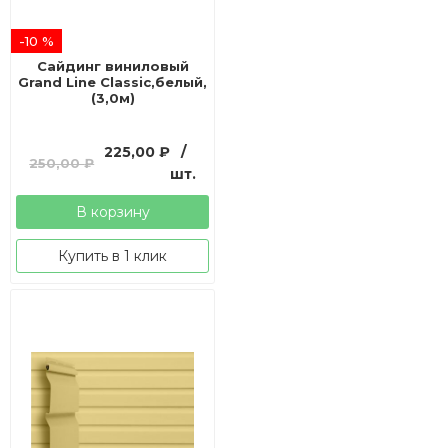
-10 %
Сайдинг виниловый
Grand Line Classic,белый,
(3,0м)
Первоначальная
Текущая
225,00
₽
/
250,00
₽
цена
цена:
шт.
составляла
225,00 ₽.
В корзину
250,00 ₽.
Купить в 1 клик