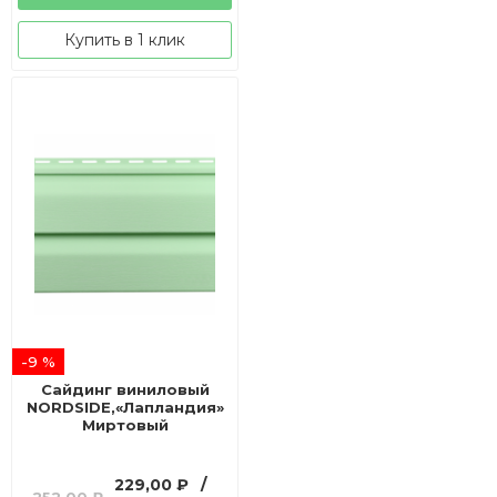
Купить в 1 клик
-9 %
Сайдинг виниловый
NORDSIDE,«Лапландия»
Миртовый
Первоначальная
Текущая
229,00
₽
/
252,00
₽