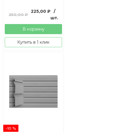
Первоначальная
Текущая
225,00
₽
/
250,00
₽
цена
цена:
шт.
составляла
225,00 ₽.
В корзину
250,00 ₽.
Купить в 1 клик
-10 %