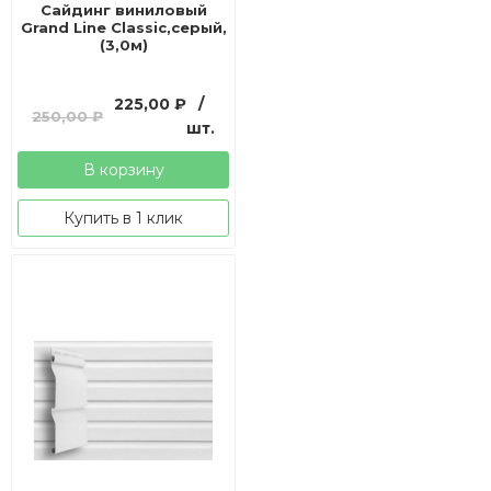
Сайдинг виниловый
Grand Line Classic,серый,
(3,0м)
Первоначальная
Текущая
225,00
₽
/
250,00
₽
цена
цена:
шт.
составляла
225,00 ₽.
В корзину
250,00 ₽.
Купить в 1 клик