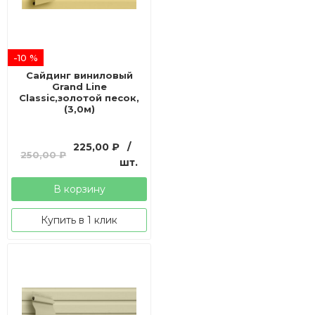
-10 %
Сайдинг виниловый
Grand Line
Classic,золотой песок,
(3,0м)
Первоначальная
Текущая
225,00
₽
/
250,00
₽
цена
цена:
шт.
составляла
225,00 ₽.
В корзину
250,00 ₽.
Купить в 1 клик