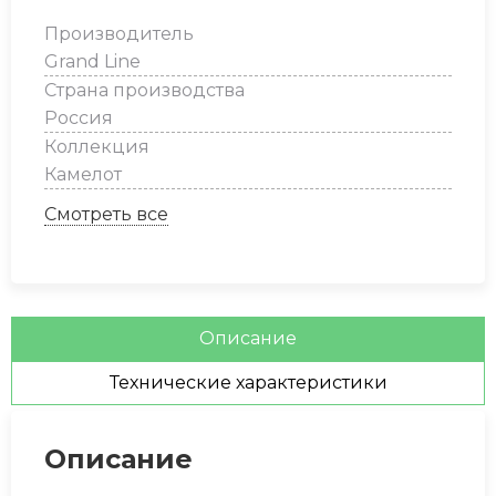
Line
Производитель
Камелот
Grand Line
Премиум,
Страна производства
шоколадная
Россия
(шов
Коллекция
RAL
Камелот
7006)
Смотреть все
Описание
Технические характеристики
Описание