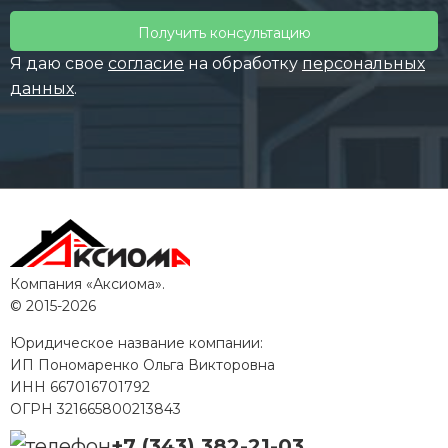
Оставьте
это
поле
Я даю свое
согласие
на обработку
персональных
пустым.
данных
.
Компания «Аксиома».
© 2015-2026
Юридическое название компании:
ИП Пономаренко Ольга Викторовна
ИНН
667016701792
ОГРН
321665800213843
+7 (343) 382-21-03