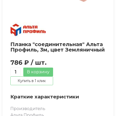
Планка "соединительная" Альта
Профиль, 3м, цвет Земляничный
786 ₽
/ шт.
Количество
В корзину
товара
Купить в 1 клик
Планка
"соединительная"
Краткие характеристики
Альта
Профиль,
Производитель
3м,
Альта Профиль
цвет