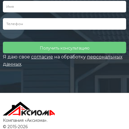
Оставьте
это
поле
Я даю свое
согласие
на обработку
персональных
пустым.
данных
.
Компания «Аксиома».
© 2015-2026