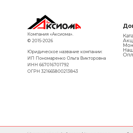
До
Компания «Аксиома».
Кат
Ак
© 2015-2026
Мон
Наш
Юридическое название компании:
Опл
ИП Пономаренко Ольга Викторовна
ИНН
667016701792
ОГРН
321665800213843
Политика обработки персональных данных