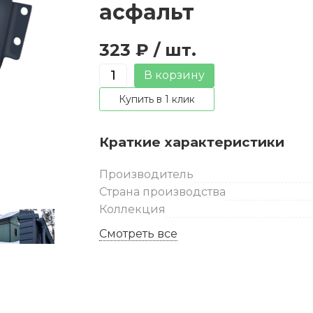
асфальт
323 ₽
/ шт.
Количество
В корзину
товара
Купить в 1 клик
Крюк
короткий
Краткие характеристики
Grand
Line
Производитель
125
Страна производства
мм
Коллекция
RAL
7024
Смотреть все
мокрый
асфальт