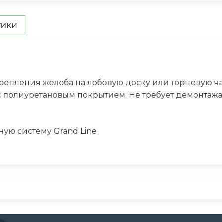
тики
репления желоба на лобовую доску или торцевую ча
 с полиуретановым покрытием. Не требует демонтажа
ную систему Grand Line