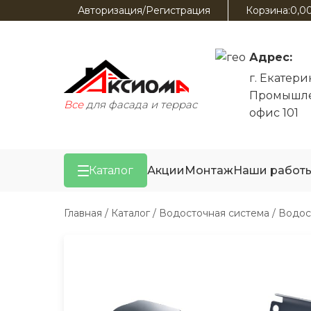
Авторизация/Регистрация
Корзина:
0,0
Адрес:
г. Екатер
Промышле
Все
для фасада и террас
офис 101
Каталог
Акции
Монтаж
Наши работ
Главная
/
Каталог
/
Водосточная система
/
Водос